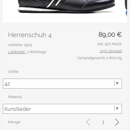
89,00
€
Herrenschuh 4
inkl. 19% MwSt.
Artikelnr.: 1504
zzgl. Versand
Lieferzeit*:
1 Werktage
Versandgewicht: 0,800 Kg
Größe
Material
Menge: